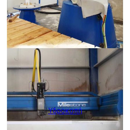
Υδροκοπή